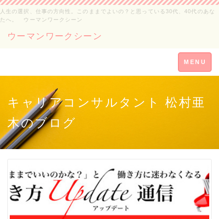
人生の選択、仕事の方向性。このままでよいの？と思っている30代、40代のあな
たへ。 ウーマンワークシーン
ウーマンワークシーン
Toggle
MENU
navigation
キャリアコンサルタント 松村亜
木のブログ